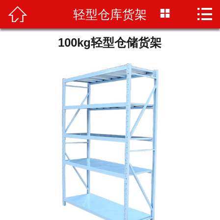


轻型仓库货架

首页

商超货架
100kg轻型仓储货架
仓储货架
配套设备
商超行业
仓储行业
联系我们
公司动态
关于我们